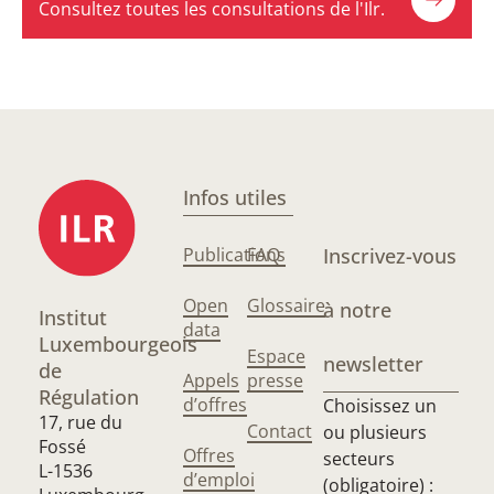
Consultez toutes les consultations de l'Ilr.
Infos utiles
Publications
FAQ
Inscrivez-vous
Open
Glossaire
à notre
Institut
data
Luxembourgeois
Espace
newsletter
de
Appels
presse
Régulation
d’offres
Choisissez un
17, rue du
Contact
ou plusieurs
Fossé
Offres
secteurs
L-1536
d’emploi
(obligatoire) :