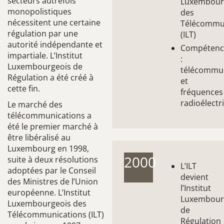
secteurs autrefois
Luxembour
monopolistiques
des
nécessitent une certaine
Télécommu
régulation par une
(ILT)
autorité indépendante et
Compétenc
impartiale. L’Institut
:
Luxembourgeois de
télécommun
Régulation a été créé à
et
cette fin.
fréquences
radioélectr
Le marché des
télécommunications a
été le premier marché à
être libéralisé au
Luxembourg en 1998,
2000
suite à deux résolutions
L’ILT
adoptées par le Conseil
devient
des Ministres de l’Union
l’Institut
européenne. L’Institut
Luxembour
Luxembourgeois des
de
Télécommunications (ILT)
Régulation