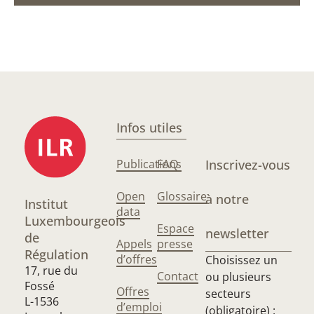
Infos utiles
Publications
FAQ
Inscrivez-vous
Open
Glossaire
à notre
Institut
data
Luxembourgeois
Espace
newsletter
de
Appels
presse
Régulation
d’offres
Choisissez un
17, rue du
Contact
ou plusieurs
Fossé
Offres
secteurs
L-1536
d’emploi
(obligatoire) :