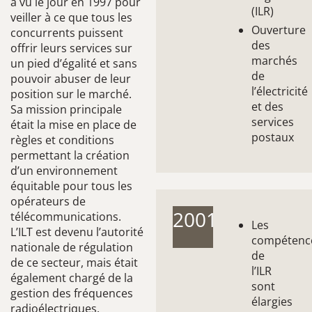
a vu le jour en 1997 pour
(ILR)
veiller à ce que tous les
Ouverture
concurrents puissent
des
offrir leurs services sur
marchés
un pied d’égalité et sans
de
pouvoir abuser de leur
l’électricité
position sur le marché.
et des
Sa mission principale
services
était la mise en place de
postaux
règles et conditions
permettant la création
d’un environnement
équitable pour tous les
opérateurs de
2001
télécommunications.
Les
L’ILT est devenu l’autorité
compétenc
nationale de régulation
de
de ce secteur, mais était
l’ILR
également chargé de la
sont
gestion des fréquences
élargies
radioélectriques.