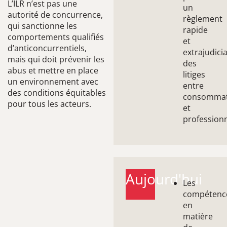
L’ILR n’est pas une
un
autorité de concurrence,
règlement
qui sanctionne les
rapide
comportements qualifiés
et
d’anticoncurrentiels,
extrajudicia
mais qui doit prévenir les
des
abus et mettre en place
litiges
un environnement avec
entre
des conditions équitables
consommat
pour tous les acteurs.
et
profession
Aujourd'hui
Les
compétenc
en
matière