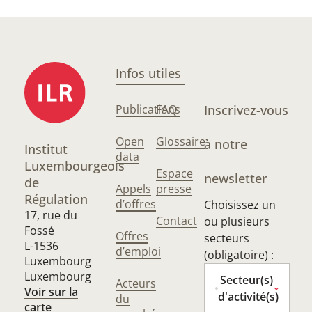
Infos utiles
Publications
FAQ
Inscrivez-vous
Open
Glossaire
à notre
Institut
data
Luxembourgeois
Espace
newsletter
de
Appels
presse
Régulation
d’offres
Choisissez un
17, rue du
Contact
ou plusieurs
Fossé
Offres
secteurs
L-1536
d’emploi
(obligatoire) :
Luxembourg
Luxembourg
Secteur(s)
Acteurs
Voir sur la
d'activité(s)
du
carte