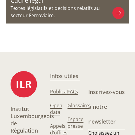
Cadre légal
Textes législatifs et décisions relatifs au
secteur Ferroviaire.
Infos utiles
Publications
FAQ
Inscrivez-vous
Open
Glossaire
à notre
Institut
data
Luxembourgeois
Espace
newsletter
de
Appels
presse
Régulation
d’offres
Choisissez un