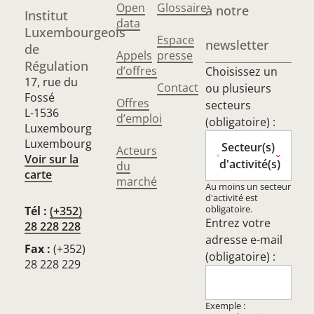
Open
Glossaire
à notre
Institut
data
Luxembourgeois
Espace
newsletter
de
Appels
presse
Régulation
d’offres
Choisissez un
17, rue du
Contact
ou plusieurs
Fossé
Offres
secteurs
L-1536
d’emploi
(obligatoire) :
Luxembourg
Luxembourg
Secteur(s)
Acteurs
Voir sur la
d'activité(s)
du
carte
marché
Au moins un secteur
d'activité est
obligatoire.
Tél :
(+352)
Entrez votre
28 228 228
adresse e-mail
Fax :
(+352)
(obligatoire) :
28 228 229
Exemple :