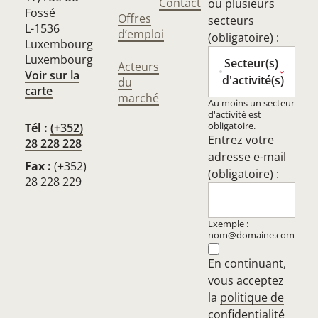
Contact
ou plusieurs
Fossé
Offres
secteurs
L-1536
d’emploi
(obligatoire) :
Luxembourg
Luxembourg
Secteur(s)
Acteurs
Voir sur la
d'activité(s)
du
carte
marché
Au moins un secteur
d'activité est
obligatoire.
Tél :
(+352)
Entrez votre
28 228 228
adresse e-mail
Fax :
(+352)
(obligatoire) :
28 228 229
Exemple :
nom@domaine.com
En continuant,
vous acceptez
la
politique de
confidentialité