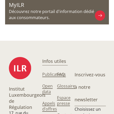
MyILR
Découvrez notre portail d'information dédié
aux consommateurs.
Infos utiles
Publications
FAQ
Inscrivez-vous
Open
Glossaire
à notre
Institut
data
Luxembourgeois
Espace
newsletter
de
Appels
presse
Régulation
d’offres
Choisissez un
17, rue du