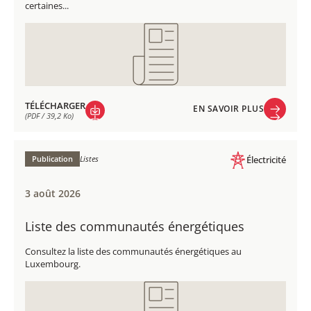
certaines...
TÉLÉCHARGER
EN SAVOIR PLUS
(PDF / 39,2 Ko)
EN SAVOIR PLUS
TÉLÉCHARGER
(PDF / 39,2 Ko)
Publication
Listes
Électricité
3 août 2026
Liste des communautés énergétiques​
Consultez la liste des communautés énergétiques​ au
Luxembourg.