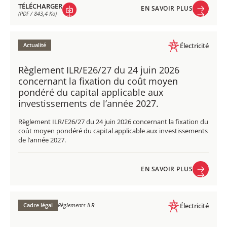
TÉLÉCHARGER
EN SAVOIR PLUS
(PDF / 843,4 Ko)
EN SAVOIR PLUS
TÉLÉCHARGER
(PDF / 843,4 Ko)
Actualité
Électricité
Règlement ILR/E26/27 du 24 juin 2026
concernant la fixation du coût moyen
pondéré du capital applicable aux
investissements de l’année 2027.
Règlement ILR/E26/27 du 24 juin 2026 concernant la fixation du
coût moyen pondéré du capital applicable aux investissements
de l’année 2027.
EN SAVOIR PLUS
EN SAVOIR PLUS
Cadre légal
Règlements ILR
Électricité