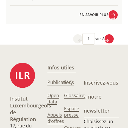
EN SAVOIR PLUS
EN SAVOIR PLUS
sur 8
Infos utiles
Publications
FAQ
Inscrivez-vous
Open
Glossaire
à notre
Institut
data
Luxembourgeois
Espace
newsletter
de
Appels
presse
Régulation
d’offres
Choisissez un
17, rue du
Contact