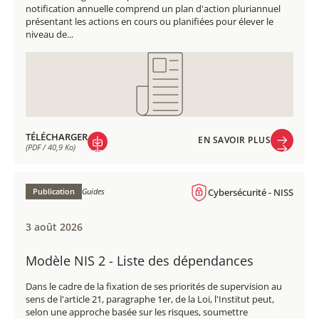
notification annuelle comprend un plan d'action pluriannuel
présentant les actions en cours ou planifiées pour élever le
niveau de...
TÉLÉCHARGER
EN SAVOIR PLUS
(PDF / 40,9 Ko)
EN SAVOIR PLUS
TÉLÉCHARGER
(PDF / 40,9 Ko)
Publication
Guides
Cybersécurité - NISS
3 août 2026
Modèle NIS 2 - Liste des dépendances
Dans le cadre de la fixation de ses priorités de supervision au
sens de l'article 21, paragraphe 1er, de la Loi, l'Institut peut,
selon une approche basée sur les risques, soumettre