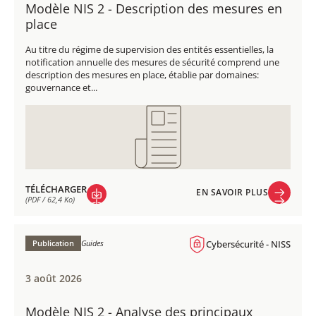
Modèle NIS 2 - Description des mesures en
place
Au titre du régime de supervision des entités essentielles, la
notification annuelle des mesures de sécurité comprend une
description des mesures en place, établie par domaines:
gouvernance et...
TÉLÉCHARGER
EN SAVOIR PLUS
(PDF / 62,4 Ko)
EN SAVOIR PLUS
TÉLÉCHARGER
(PDF / 62,4 Ko)
Publication
Guides
Cybersécurité - NISS
3 août 2026
Modèle NIS 2 - Analyse des principaux