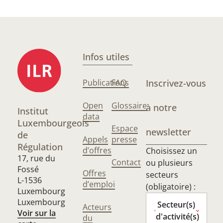
Infos utiles
Publications
FAQ
Inscrivez-vous
Open
Glossaire
à notre
Institut
data
Luxembourgeois
Espace
newsletter
de
Appels
presse
Régulation
d’offres
Choisissez un
17, rue du
Contact
ou plusieurs
Fossé
Offres
secteurs
L-1536
d’emploi
(obligatoire) :
Luxembourg
Luxembourg
Secteur(s)
Acteurs
Voir sur la
d'activité(s)
du