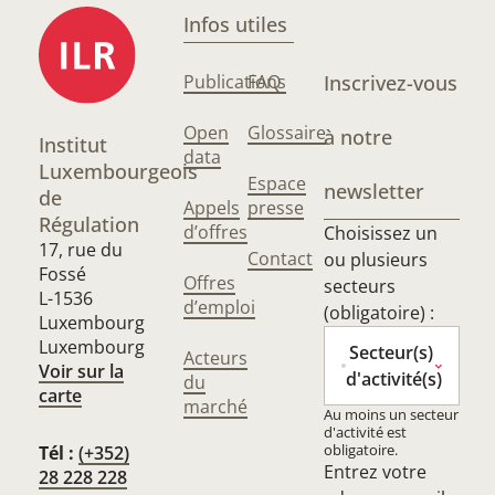
Infos utiles
Publications
FAQ
Inscrivez-vous
Open
Glossaire
à notre
Institut
data
Luxembourgeois
Espace
newsletter
de
Appels
presse
Régulation
d’offres
Choisissez un
17, rue du
Contact
ou plusieurs
Fossé
Offres
secteurs
L-1536
d’emploi
(obligatoire) :
Luxembourg
Luxembourg
Secteur(s)
Acteurs
Voir sur la
d'activité(s)
du
carte
marché
Au moins un secteur
d'activité est
obligatoire.
Tél :
(+352)
Entrez votre
28 228 228