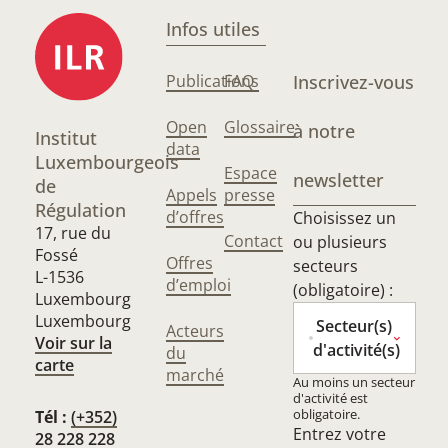
Infos utiles
Publications
FAQ
Inscrivez-vous
Open
Glossaire
à notre
Institut
data
Luxembourgeois
Espace
newsletter
de
Appels
presse
Régulation
d’offres
Choisissez un
17, rue du
Contact
ou plusieurs
Fossé
Offres
secteurs
L-1536
d’emploi
(obligatoire) :
Luxembourg
Luxembourg
Secteur(s)
Acteurs
Voir sur la
d'activité(s)
du
carte
marché
Au moins un secteur
d'activité est
obligatoire.
Tél :
(+352)
Entrez votre
28 228 228