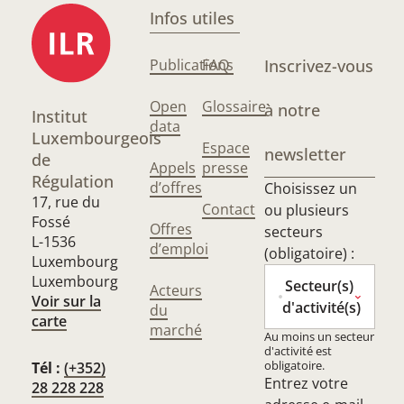
Infos utiles
Publications
FAQ
Inscrivez-vous
Open
Glossaire
à notre
Institut
data
Luxembourgeois
Espace
newsletter
de
Appels
presse
Régulation
d’offres
Choisissez un
17, rue du
Contact
ou plusieurs
Fossé
Offres
secteurs
L-1536
d’emploi
(obligatoire) :
Luxembourg
Luxembourg
Secteur(s)
Acteurs
Voir sur la
d'activité(s)
du
carte
marché
Au moins un secteur
d'activité est
obligatoire.
Tél :
(+352)
Entrez votre
28 228 228