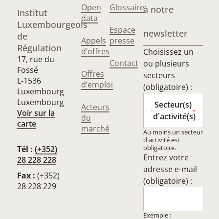
Open
Glossaire
à notre
Institut
data
Luxembourgeois
Espace
newsletter
de
Appels
presse
Régulation
d’offres
Choisissez un
17, rue du
Contact
ou plusieurs
Fossé
Offres
secteurs
L-1536
d’emploi
(obligatoire) :
Luxembourg
Luxembourg
Secteur(s)
Acteurs
Voir sur la
d'activité(s)
du
carte
marché
Au moins un secteur
d'activité est
obligatoire.
Tél :
(+352)
Entrez votre
28 228 228
adresse e-mail
Fax :
(+352)
(obligatoire) :
28 228 229
Exemple :