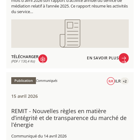
mois d'avril 2026 son rapport d’activité annuel du service de
médiation relatif à l’année 2025. Ce rapport résume les activités
du service…
TÉLÉCHARGER
EN SAVOIR PLUS
(PDF / 130,4 Ko)
EN SAVOIR PLUS
TÉLÉCHARGER
(PDF / 130,4 Ko)
Publication
Communiqués
ILR
+2
15 avril 2026
REMIT - Nouvelles règles en matière
d’intégrité et de transparence du marché de
l’énergie
Communiqué du 14 avril 2026