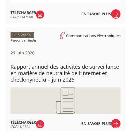
TÉLÉCHARGER
EN SAVOIR PLUS
(PDF / 214,8 Ko)
EN SAVOIR PLUS
TÉLÉCHARGER
(PDF / 214,8 Ko)
Publication
Communications électroniques
Rapports et études
29 juin 2026
Rapport annuel des activités de surveillance
en matière de neutralité de l’internet et
checkmynet.lu – juin 2026
TÉLÉCHARGER
EN SAVOIR PLUS
(PDF / 1,1 Mo)