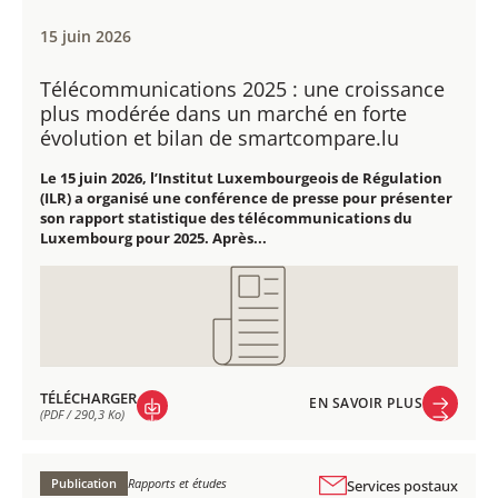
15 juin 2026
Télécommunications 2025 : une croissance
plus modérée dans un marché en forte
évolution et bilan de smartcompare.lu
Le 15 juin 2026, l’Institut Luxembourgeois de Régulation
(ILR) a organisé une conférence de presse pour présenter
son rapport statistique des télécommunications du
Luxembourg pour 2025. Après...
TÉLÉCHARGER
EN SAVOIR PLUS
(PDF / 290,3 Ko)
EN SAVOIR PLUS
TÉLÉCHARGER
(PDF / 290,3 Ko)
Publication
Rapports et études
Services postaux