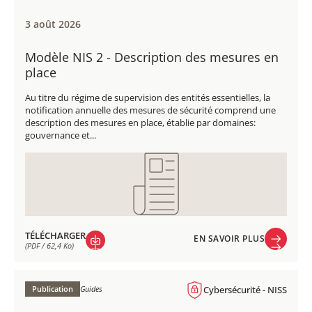
3 août 2026
Modèle NIS 2 - Description des mesures en
place
Au titre du régime de supervision des entités essentielles, la
notification annuelle des mesures de sécurité comprend une
description des mesures en place, établie par domaines:
gouvernance et...
TÉLÉCHARGER
EN SAVOIR PLUS
(PDF / 62,4 Ko)
EN SAVOIR PLUS
TÉLÉCHARGER
(PDF / 62,4 Ko)
Publication
Guides
Cybersécurité - NISS