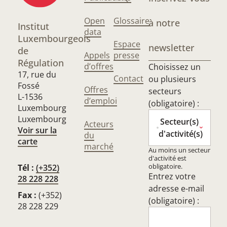
Open
Glossaire
à notre
Institut
data
Luxembourgeois
Espace
newsletter
de
Appels
presse
Régulation
d’offres
Choisissez un
17, rue du
Contact
ou plusieurs
Fossé
Offres
secteurs
L-1536
d’emploi
(obligatoire) :
Luxembourg
Luxembourg
Secteur(s)
Acteurs
Voir sur la
d'activité(s)
du
carte
marché
Au moins un secteur
d'activité est
obligatoire.
Tél :
(+352)
Entrez votre
28 228 228
adresse e-mail
Fax :
(+352)
(obligatoire) :
28 228 229