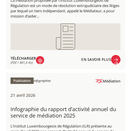
La médiation proposée par l’Institut Luxembourgeois de
Régulation est un mode de résolution extrajudiciaire des litiges
par lequel un tiers indépendant, appelé le Médiateur, a pour
mission d’aider...
TÉLÉCHARGER
EN SAVOIR PLUS
(PDF / 881,6 Ko)
EN SAVOIR PLUS
TÉLÉCHARGER
(PDF / 881,6 Ko)
Publication
Infographies
Médiation
21 avril 2026
Infographie du rapport d’activité annuel du
service de médiation 2025
L’Institut Luxembourgeois de Régulation (ILR) présente au