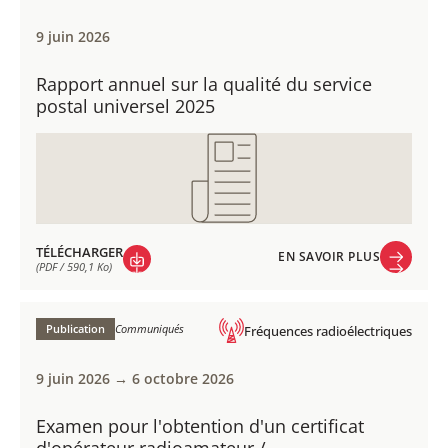
9 juin 2026
Rapport annuel sur la qualité du service
postal universel 2025
TÉLÉCHARGER
EN SAVOIR PLUS
(PDF / 590,1 Ko)
EN SAVOIR PLUS
TÉLÉCHARGER
(PDF / 590,1 Ko)
Publication
Communiqués
Fréquences radioélectriques
9 juin 2026 → 6 octobre 2026
Examen pour l'obtention d'un certificat