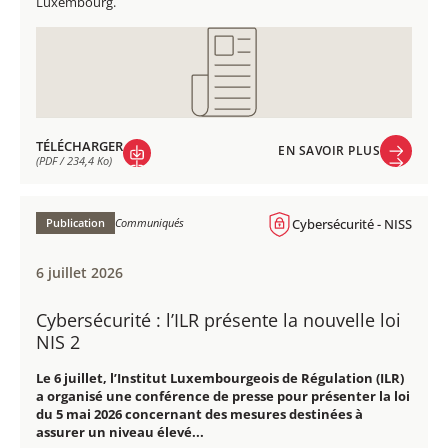
Luxembourg.
TÉLÉCHARGER
EN SAVOIR PLUS
(PDF / 234,4 Ko)
EN SAVOIR PLUS
TÉLÉCHARGER
(PDF / 234,4 Ko)
Publication
Communiqués
Cybersécurité - NISS
6 juillet 2026
Cybersécurité : l’ILR présente la nouvelle loi
NIS 2
Le 6 juillet, l’Institut Luxembourgeois de Régulation (ILR)
a organisé une conférence de presse pour présenter la loi
du 5 mai 2026 concernant des mesures destinées à
assurer un niveau élevé...