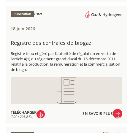
EN SAVOIR PLUS
TÉLÉCHARGER
(PDF / 1,1 Mo)
Publication
Listes
Gaz & Hydrogène
18 juin 2026
Registre des centrales de biogaz
Registre tenu et géré par l’autorité de régulation en vertu de
l’article 4(1) du règlement grand-ducal du 15 décembre 2011
relatif à la production, la rémunération et la commercialisation
de biogaz
TÉLÉCHARGER
EN SAVOIR PLUS
(PDF / 206,2 Ko)
EN SAVOIR PLUS
TÉLÉCHARGER