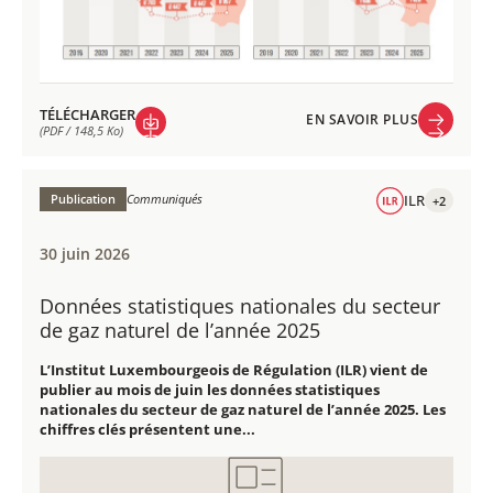
TÉLÉCHARGER
EN SAVOIR PLUS
(PDF / 148,5 Ko)
EN SAVOIR PLUS
TÉLÉCHARGER
(PDF / 148,5 Ko)
Publication
Communiqués
ILR
+2
30 juin 2026
Données statistiques nationales du secteur
de gaz naturel de l’année 2025
L’Institut Luxembourgeois de Régulation (ILR) vient de
publier au mois de juin les données statistiques
nationales du secteur de gaz naturel de l’année 2025. Les
chiffres clés présentent une...