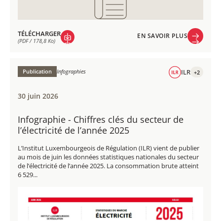
TÉLÉCHARGER
EN SAVOIR PLUS
(PDF / 178,8 Ko)
EN SAVOIR PLUS
TÉLÉCHARGER
(PDF / 178,8 Ko)
Publication
Infographies
ILR
+2
30 juin 2026
Infographie - Chiffres clés du secteur de
l’électricité de l’année 2025
L’Institut Luxembourgeois de Régulation (ILR) vient de publier
au mois de juin les données statistiques nationales du secteur
de l’électricité de l’année 2025. La consommation brute atteint
6 529...