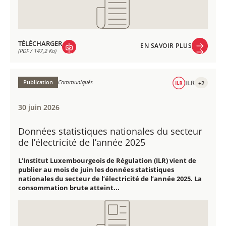
TÉLÉCHARGER
EN SAVOIR PLUS
(PDF / 147,2 Ko)
EN SAVOIR PLUS
TÉLÉCHARGER
(PDF / 147,2 Ko)
Publication
Communiqués
ILR
+2
30 juin 2026
Données statistiques nationales du secteur
de l’électricité de l’année 2025
L’Institut Luxembourgeois de Régulation (ILR) vient de
publier au mois de juin les données statistiques
nationales du secteur de l’électricité de l’année 2025. La
consommation brute atteint...