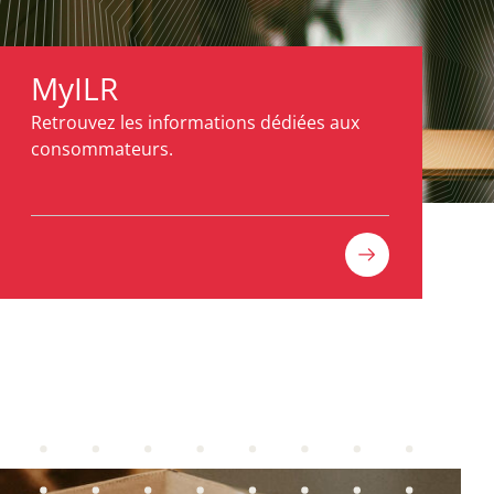
MyILR
Retrouvez les informations dédiées aux
consommateurs.