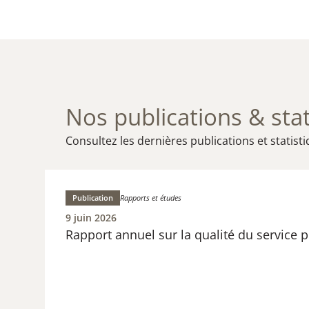
Nos publications & stat
Consultez les dernières publications et statist
Publication
Rapports et études
R
9 juin 2026
Rapport annuel sur la qualité du service p