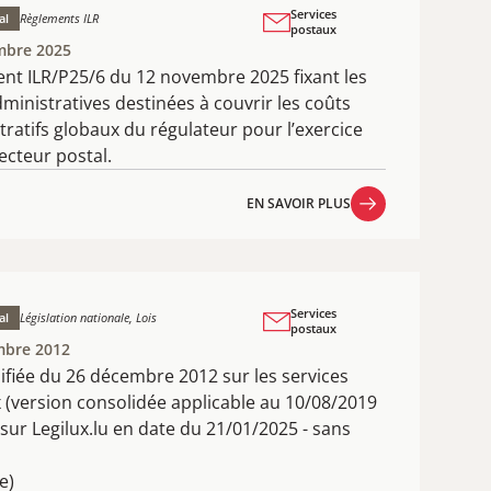
Services
al
Règlements ILR
postaux
mbre 2025
nt ILR/P25/6 du 12 novembre 2025 fixant les
ministratives destinées à couvrir les coûts
tratifs globaux du régulateur pour l’exercice
ecteur postal.
EN SAVOIR PLUS
EN SAVOIR PLUS
Services
al
Législation nationale, Lois
postaux
mbre 2012
difiée du 26 décembre 2012 sur les services
 (version consolidée applicable au 10/08/2019
sur Legilux.lu en date du 21/01/2025 - sans
e)