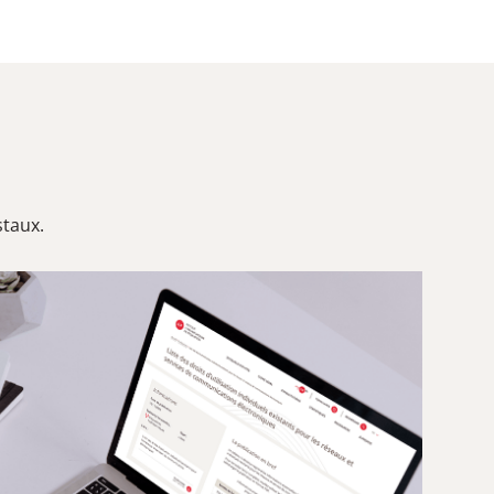
staux.
ILR
rt statistique des services postaux 2024