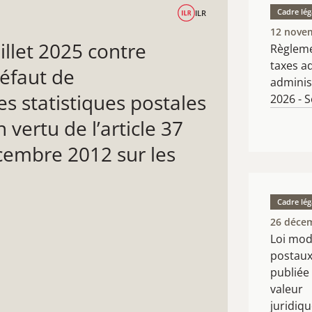
Cadre lég
ILR
12 nove
illet 2025 contre
Règleme
taxes ad
éfaut de
adminis
 statistiques postales
2026 - S
vertu de l’article 37
écembre 2012 sur les
Cadre lég
26 déce
​Loi mo
postaux
publiée 
valeur
juridiqu