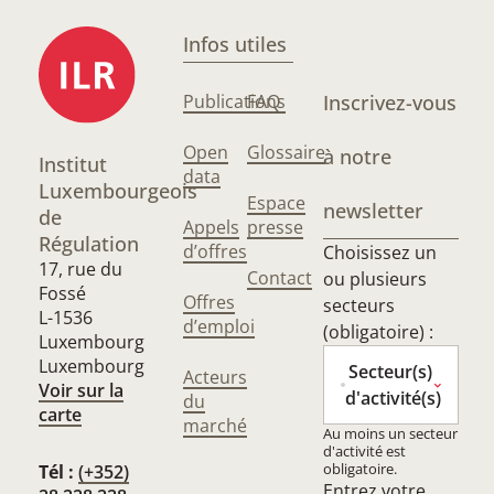
Infos utiles
Publications
FAQ
Inscrivez-vous
Open
Glossaire
à notre
Institut
data
Luxembourgeois
Espace
newsletter
de
Appels
presse
Régulation
d’offres
Choisissez un
17, rue du
Contact
ou plusieurs
Fossé
Offres
secteurs
L-1536
d’emploi
(obligatoire) :
Luxembourg
Luxembourg
Secteur(s)
Acteurs
Voir sur la
d'activité(s)
du
carte
marché
Au moins un secteur
d'activité est
obligatoire.
Tél :
(+352)
Entrez votre