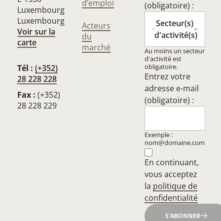
d’emploi
(obligatoire) :
Luxembourg
Luxembourg
Secteur(s)
Acteurs
Voir sur la
d'activité(s)
du
carte
marché
Au moins un secteur
d'activité est
obligatoire.
Tél :
(+352)
Entrez votre
28 228 228
adresse e-mail
Fax :
(+352)
(obligatoire) :
28 228 229
Exemple :
nom@domaine.com
En continuant,
vous acceptez
la
politique de
confidentialité
S'ABONNER