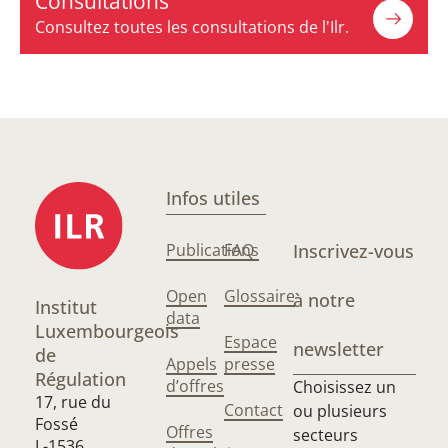
Consultations
Consultez toutes les consultations de l'Ilr.
Infos utiles
Publications
FAQ
Inscrivez-vous
Open
Glossaire
à notre
Institut
data
Luxembourgeois
Espace
newsletter
de
Appels
presse
Régulation
d’offres
Choisissez un
17, rue du
Contact
ou plusieurs
Fossé
Offres
secteurs
L-1536