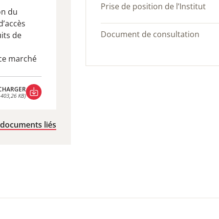
Prise de position de l’Institut
on du
d’accès
Document de consultation
its de
r ce marché
CHARGER
 403,26 KB)
CHARGER
 403,26 KB)
 documents liés