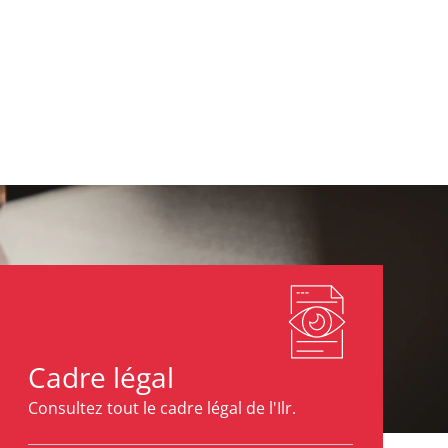
Cadre légal
Consultez tout le cadre légal de l'Ilr.