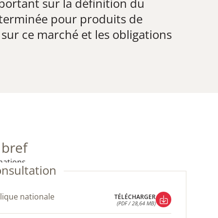
ortant sur la définition du
éterminée pour produits de
sur ce marché et les obligations
 bref
mations.
onsultation
lique nationale
TÉLÉCHARGER
(PDF / 28,64 MB)
TÉLÉCHARGER