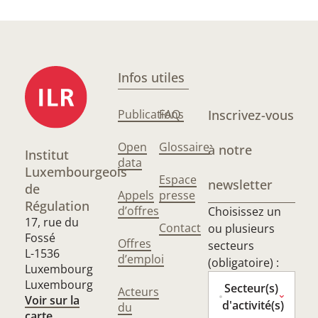
Infos utiles
Publications
FAQ
Inscrivez-vous
Open
Glossaire
à notre
Institut
data
Luxembourgeois
Espace
newsletter
de
Appels
presse
Régulation
d’offres
Choisissez un
17, rue du
Contact
ou plusieurs
Fossé
Offres
secteurs
L-1536
d’emploi
(obligatoire) :
Luxembourg
Luxembourg
Secteur(s)
Acteurs
Voir sur la
d'activité(s)
du
carte