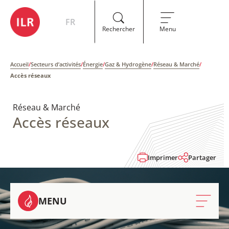
FR
Rechercher
Menu
Accueil
/
Secteurs d’activités
/
Énergie
/
Gaz & Hydrogène
/
Réseau & Marché
/
Accès réseaux
Réseau & Marché
Accès réseaux
Imprimer
Partager
MENU