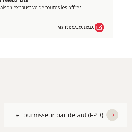
l‘électricité
aison exhaustive de toutes les offres
.
VISITER CALCULIX.LU
VISITER CALCULIX.LU
Le fournisseur par défaut (FPD)