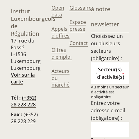
Open
Glossaire
à notre
Institut
data
Luxembourgeois
Espace
newsletter
de
Appels
presse
Régulation
d’offres
Choisissez un
17, rue du
Contact
ou plusieurs
Fossé
Offres
secteurs
L-1536
d’emploi
(obligatoire) :
Luxembourg
Luxembourg
Secteur(s)
Acteurs
Voir sur la
d'activité(s)
du
carte
marché
Au moins un secteur
d'activité est
obligatoire.
Tél :
(+352)
Entrez votre
28 228 228
adresse e-mail
Fax :
(+352)
(obligatoire) :
28 228 229