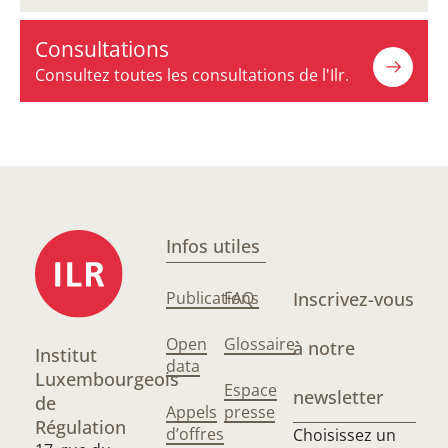
Consultations
Consultez toutes les consultations de l'Ilr.
Infos utiles
Publications
FAQ
Inscrivez-vous
Open
Glossaire
à notre
Institut
data
Luxembourgeois
Espace
newsletter
de
Appels
presse
Régulation
d’offres
Choisissez un