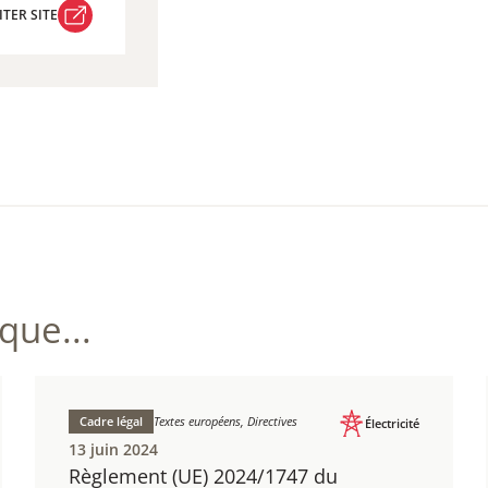
ITER SITE
ITER SITE
ue...
Cadre légal
Textes européens, Directives
Électricité
13 juin 2024
Règlement (UE) 2024/1747 ​du