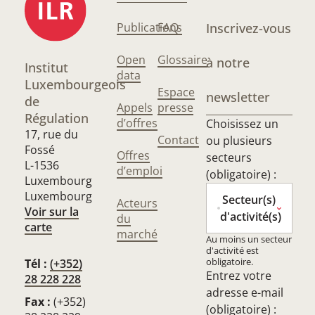
Publications
FAQ
Inscrivez-vous
Open
Glossaire
à notre
Institut
data
Luxembourgeois
Espace
newsletter
de
Appels
presse
Régulation
d’offres
Choisissez un
17, rue du
Contact
ou plusieurs
Fossé
Offres
secteurs
L-1536
d’emploi
(obligatoire) :
Luxembourg
Luxembourg
Secteur(s)
Acteurs
Voir sur la
d'activité(s)
du
carte
marché
Au moins un secteur
d'activité est
obligatoire.
Tél :
(+352)
Entrez votre
28 228 228
adresse e-mail
Fax :
(+352)
(obligatoire) :