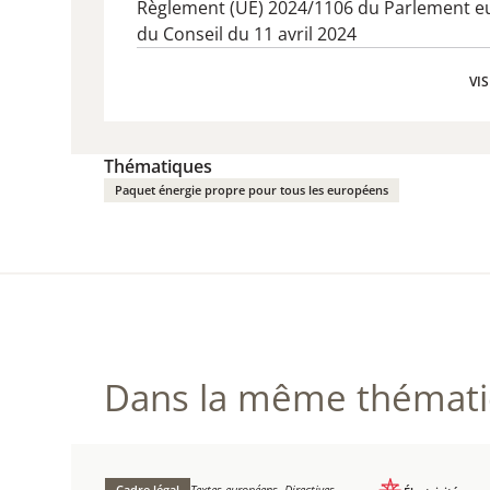
Règlement (UE) 2024/1106​ du Parlement e
du Conseil du 11 avril 2024
VIS
VIS
Thématiques
Paquet énergie propre pour tous les européens
Dans la même thématiq
Cadre légal
Textes européens, Directives