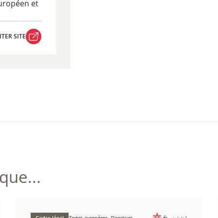
uropéen et
ITER SITE
ITER SITE
ue...
Cadre légal
Textes européens, Directives