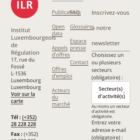
Publications
FAQ
Inscrivez-vous
Open
Glossaire
à notre
Institut
data
Luxembourgeois
Espace
newsletter
de
Appels
presse
Régulation
d’offres
Choisissez un
17, rue du
Contact
ou plusieurs
Fossé
Offres
secteurs
L-1536
d’emploi
(obligatoire) :
Luxembourg
Luxembourg
Secteur(s)
Acteurs
Voir sur la
d'activité(s)
du
carte
marché
Au moins un secteur
d'activité est
obligatoire.
Tél :
(+352)
Entrez votre
28 228 228
adresse e-mail
Fax :
(+352)
(obligatoire) :