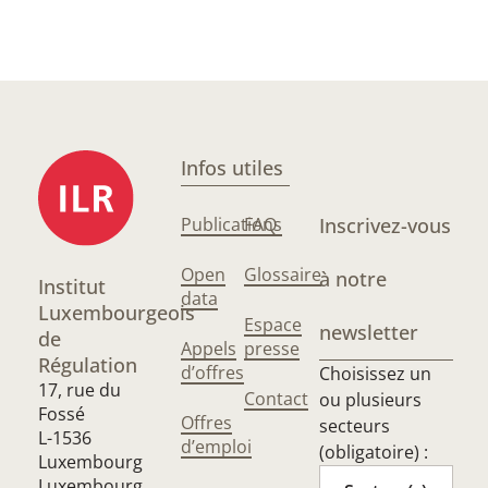
Infos utiles
Publications
FAQ
Inscrivez-vous
Open
Glossaire
à notre
Institut
data
Luxembourgeois
Espace
newsletter
de
Appels
presse
Régulation
d’offres
Choisissez un
17, rue du
Contact
ou plusieurs
Fossé
Offres
secteurs
L-1536
d’emploi
(obligatoire) :
Luxembourg
Luxembourg