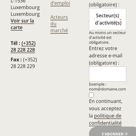
L-1536
d’emploi
(obligatoire) :
Luxembourg
Luxembourg
Secteur(s)
Acteurs
Voir sur la
d'activité(s)
du
carte
marché
Au moins un secteur
d'activité est
obligatoire.
Tél :
(+352)
Entrez votre
28 228 228
adresse e-mail
Fax :
(+352)
(obligatoire) :
28 228 229
Exemple :
nom@domaine.com
En continuant,
vous acceptez
la
politique de
confidentialité
S'ABONNER