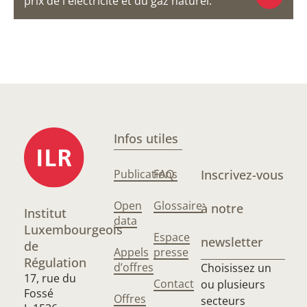
prix de l'électricité et du gaz naturel.
Infos utiles
Publications
FAQ
Inscrivez-vous
Open
Glossaire
à notre
Institut
data
Luxembourgeois
Espace
newsletter
de
Appels
presse
Régulation
d’offres
Choisissez un
17, rue du
Contact
ou plusieurs
Fossé
Offres
secteurs