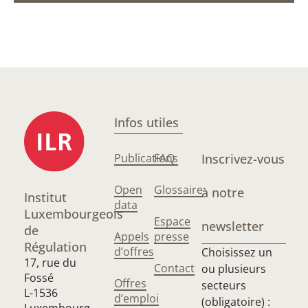
Infos utiles
Publications
FAQ
Inscrivez-vous
Open
Glossaire
à notre
Institut
data
Luxembourgeois
Espace
newsletter
de
Appels
presse
Régulation
d’offres
Choisissez un
17, rue du
Contact
ou plusieurs
Fossé
Offres
secteurs
L-1536
d’emploi
(obligatoire) :