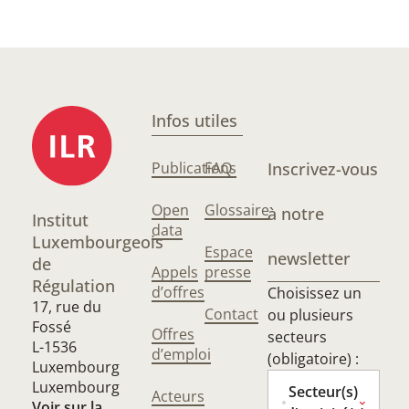
Infos utiles
Publications
FAQ
Inscrivez-vous
Open
Glossaire
à notre
Institut
data
Luxembourgeois
Espace
newsletter
de
Appels
presse
Régulation
d’offres
Choisissez un
17, rue du
Contact
ou plusieurs
Fossé
Offres
secteurs
L-1536
d’emploi
(obligatoire) :
Luxembourg
Luxembourg
Secteur(s)
Acteurs
Voir sur la