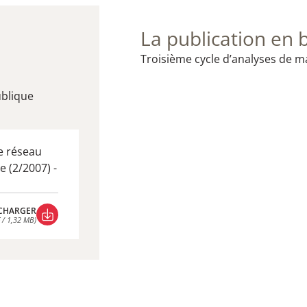
La publication en 
​Troisième cycle d’analyses de 
ublique
e réseau
 (2/2007) -
CHARGER
 / 1,32 MB)
CHARGER
 / 1,32 MB)