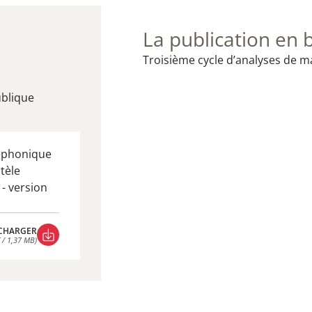
La publication en 
​Troisième cycle d’analyses de 
ublique
léphonique
tèle
 - version
CHARGER
 / 1,37 MB)
CHARGER
 / 1,37 MB)