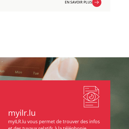
EN SAVOIR PLUS
EN SAVOIR PLUS
myilr.lu
myILR.lu vous permet de trouver des infos
et des tuyaux relatifs à la téléphonie,