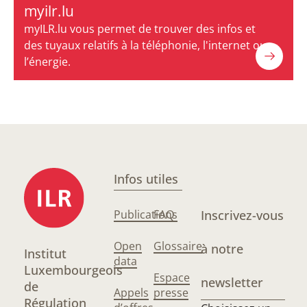
myilr.lu
myILR.lu vous permet de trouver des infos et
des tuyaux relatifs à la téléphonie, l'internet ou
l’énergie.
Infos utiles
Publications
FAQ
Inscrivez-vous
Open
Glossaire
à notre
Institut
data
Luxembourgeois
Espace
newsletter
de
Appels
presse
Régulation