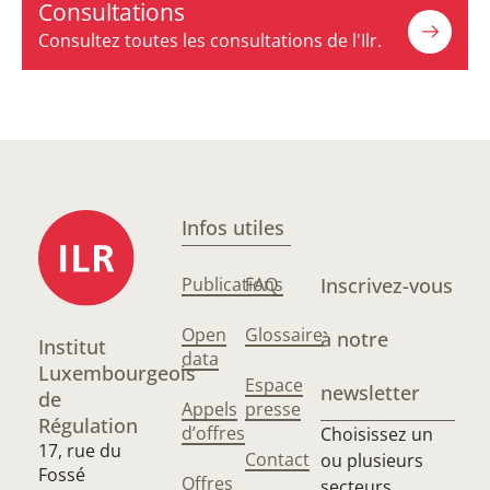
Consultations
Consultez toutes les consultations de l'Ilr.
Infos utiles
Publications
FAQ
Inscrivez-vous
Open
Glossaire
à notre
Institut
data
Luxembourgeois
Espace
newsletter
de
Appels
presse
Régulation
d’offres
Choisissez un
17, rue du
Contact
ou plusieurs
Fossé
Offres
secteurs