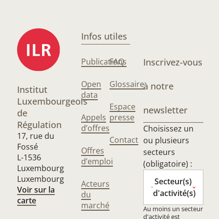
Infos utiles
Publications
FAQ
Inscrivez-vous
Open
Glossaire
à notre
Institut
data
Luxembourgeois
Espace
newsletter
de
Appels
presse
Régulation
d’offres
Choisissez un
17, rue du
Contact
ou plusieurs
Fossé
Offres
secteurs
L-1536
d’emploi
(obligatoire) :
Luxembourg
Luxembourg
Secteur(s)
Acteurs
Voir sur la
d'activité(s)
du
carte
marché
Au moins un secteur
d'activité est