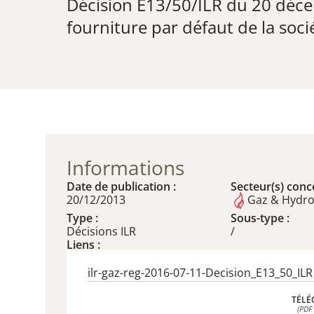
Décision E13/50/ILR du 20 décem
fourniture par défaut de la so
Informations
Date de publication :
Secteur(s) conce
20/12/2013
Gaz & Hydr
Type :
Sous-type :
Décisions ILR
/
Liens :
ilr-gaz-reg-2016-07-11-Decision_E13_50_ILR
TÉLÉ
(PDF