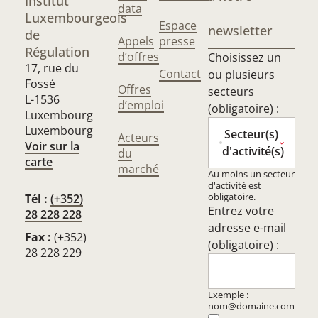
Institut
data
Luxembourgeois
Espace
newsletter
de
Appels
presse
Régulation
d’offres
Choisissez un
17, rue du
Contact
ou plusieurs
Fossé
Offres
secteurs
L-1536
d’emploi
(obligatoire) :
Luxembourg
Luxembourg
Secteur(s)
Acteurs
Voir sur la
d'activité(s)
du
carte
marché
Au moins un secteur
d'activité est
obligatoire.
Tél :
(+352)
Entrez votre
28 228 228
adresse e-mail
Fax :
(+352)
(obligatoire) :
28 228 229
Exemple :
nom@domaine.com