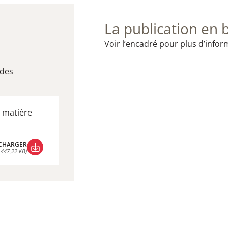
La publication en 
Voir l’encadré pour plus d’infor
udes
n matière
CHARGER
 447,22 KB)
CHARGER
 447,22 KB)