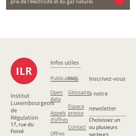
prix de l'électricité et du gaz naturel.
Infos utiles
Publications
FAQ
Inscrivez-vous
Open
Glossaire
à notre
Institut
data
Luxembourgeois
Espace
newsletter
de
Appels
presse
Régulation
d’offres
Choisissez un
17, rue du
Contact
ou plusieurs
Fossé
Offres
secteurs