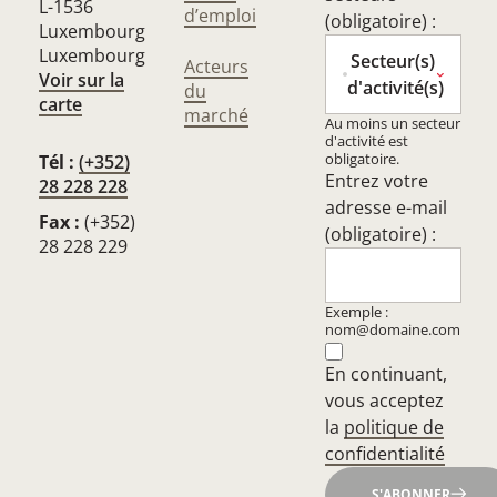
L-1536
d’emploi
(obligatoire) :
Luxembourg
Luxembourg
Secteur(s)
Acteurs
Voir sur la
d'activité(s)
du
carte
marché
Au moins un secteur
d'activité est
obligatoire.
Tél :
(+352)
Entrez votre
28 228 228
adresse e-mail
Fax :
(+352)
(obligatoire) :
28 228 229
Exemple :
nom@domaine.com
En continuant,
vous acceptez
la
politique de
confidentialité
S'ABONNER