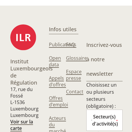
Infos utiles
Publications
FAQ
Inscrivez-vous
Open
Glossaire
à notre
Institut
data
Luxembourgeois
Espace
newsletter
de
Appels
presse
Régulation
d’offres
Choisissez un
17, rue du
Contact
ou plusieurs
Fossé
Offres
secteurs
L-1536
d’emploi
(obligatoire) :
Luxembourg
Luxembourg
Secteur(s)
Acteurs
Voir sur la
d'activité(s)
du
carte
marché