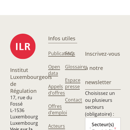
Infos utiles
Publications
FAQ
Inscrivez-vous
Open
Glossaire
à notre
Institut
data
Luxembourgeois
Espace
newsletter
de
Appels
presse
Régulation
d’offres
Choisissez un
17, rue du
Contact
ou plusieurs
Fossé
Offres
secteurs
L-1536
d’emploi
(obligatoire) :
Luxembourg
Luxembourg
Secteur(s)
Acteurs
Voir sur la