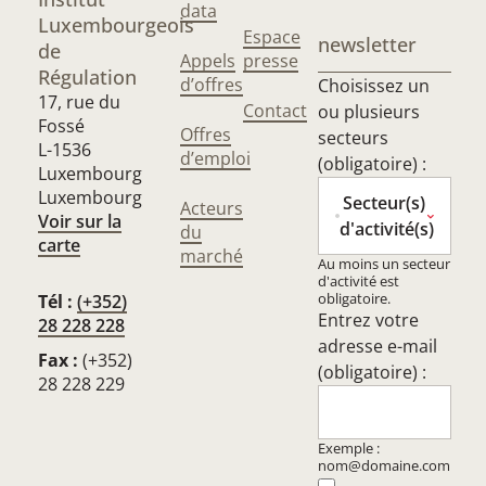
data
Luxembourgeois
Espace
newsletter
de
Appels
presse
Régulation
d’offres
Choisissez un
17, rue du
Contact
ou plusieurs
Fossé
Offres
secteurs
L-1536
d’emploi
(obligatoire) :
Luxembourg
Luxembourg
Secteur(s)
Acteurs
Voir sur la
d'activité(s)
du
carte
marché
Au moins un secteur
d'activité est
obligatoire.
Tél :
(+352)
Entrez votre
28 228 228
adresse e-mail
Fax :
(+352)
(obligatoire) :
28 228 229
Exemple :
nom@domaine.com