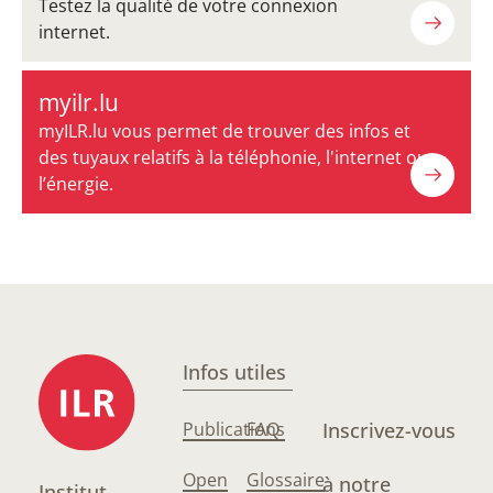
Testez la qualité de votre connexion
internet.
myilr.lu
myILR.lu vous permet de trouver des infos et
des tuyaux relatifs à la téléphonie, l'internet ou
l’énergie.
Infos utiles
Publications
FAQ
Inscrivez-vous
Open
Glossaire
à notre
Institut