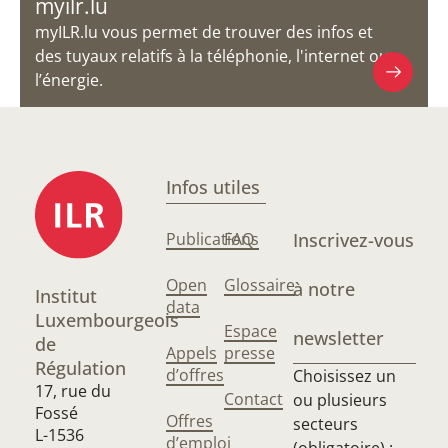
myilr.lu
myILR.lu vous permet de trouver des infos et
des tuyaux relatifs à la téléphonie, l'internet ou
l’énergie.
Infos utiles
Publications
FAQ
Inscrivez-vous
Open
Glossaire
à notre
Institut
data
Luxembourgeois
Espace
newsletter
de
Appels
presse
Régulation
d’offres
Choisissez un
17, rue du
Contact
ou plusieurs
Fossé
Offres
secteurs
L-1536
d’emploi