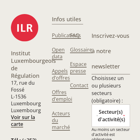
Infos utiles
Publications
FAQ
Inscrivez-vous
Open
Glossaire
à notre
Institut
data
Luxembourgeois
Espace
newsletter
de
Appels
presse
Régulation
d’offres
Choisissez un
17, rue du
Contact
ou plusieurs
Fossé
Offres
secteurs
L-1536
d’emploi
(obligatoire) :
Luxembourg
Luxembourg
Secteur(s)
Acteurs
Voir sur la
d'activité(s)
du
carte
marché
Au moins un secteur
d'activité est
obligatoire.