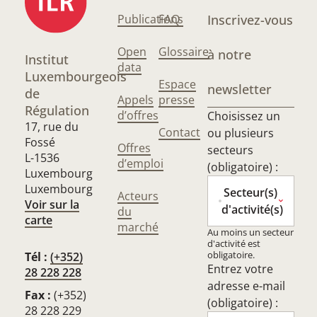
Publications
FAQ
Inscrivez-vous
Open
Glossaire
à notre
Institut
data
Luxembourgeois
Espace
newsletter
de
Appels
presse
Régulation
d’offres
Choisissez un
17, rue du
Contact
ou plusieurs
Fossé
Offres
secteurs
L-1536
d’emploi
(obligatoire) :
Luxembourg
Luxembourg
Secteur(s)
Acteurs
Voir sur la
d'activité(s)
du
carte
marché
Au moins un secteur
d'activité est
obligatoire.
Tél :
(+352)
Entrez votre
28 228 228
adresse e-mail
Fax :
(+352)
(obligatoire) :
28 228 229