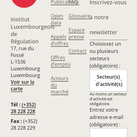
Publications
FAQ
Inscrivez-vous
Open
Glossaire
à notre
Institut
data
Luxembourgeois
Espace
newsletter
de
Appels
presse
Régulation
d’offres
Choisissez un
17, rue du
Contact
ou plusieurs
Fossé
Offres
secteurs
L-1536
d’emploi
(obligatoire) :
Luxembourg
Luxembourg
Secteur(s)
Acteurs
Voir sur la
d'activité(s)
du
carte
marché
Au moins un secteur
d'activité est
obligatoire.
Tél :
(+352)
Entrez votre
28 228 228
adresse e-mail
Fax :
(+352)
(obligatoire) :
28 228 229