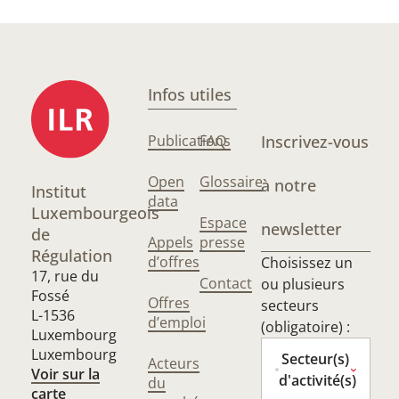
Infos utiles
Publications
FAQ
Inscrivez-vous
Open
Glossaire
à notre
Institut
data
Luxembourgeois
Espace
newsletter
de
Appels
presse
Régulation
d’offres
Choisissez un
17, rue du
Contact
ou plusieurs
Fossé
Offres
secteurs
L-1536
d’emploi
(obligatoire) :
Luxembourg
Luxembourg
Secteur(s)
Acteurs
Voir sur la
d'activité(s)
du
carte