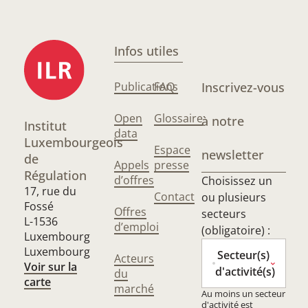
Infos utiles
Publications
FAQ
Inscrivez-vous
Open
Glossaire
à notre
Institut
data
Luxembourgeois
Espace
newsletter
de
Appels
presse
Régulation
d’offres
Choisissez un
17, rue du
Contact
ou plusieurs
Fossé
Offres
secteurs
L-1536
d’emploi
(obligatoire) :
Luxembourg
Luxembourg
Secteur(s)
Acteurs
Voir sur la
d'activité(s)
du
carte
marché
Au moins un secteur
d'activité est