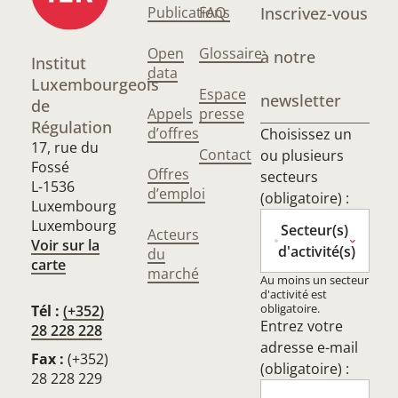
Publications
FAQ
Inscrivez-vous
Open
Glossaire
à notre
Institut
data
Luxembourgeois
Espace
newsletter
de
Appels
presse
Régulation
d’offres
Choisissez un
17, rue du
Contact
ou plusieurs
Fossé
Offres
secteurs
L-1536
d’emploi
(obligatoire) :
Luxembourg
Luxembourg
Secteur(s)
Acteurs
Voir sur la
d'activité(s)
du
carte
marché
Au moins un secteur
d'activité est
obligatoire.
Tél :
(+352)
Entrez votre
28 228 228
adresse e-mail
Fax :
(+352)
(obligatoire) :
28 228 229